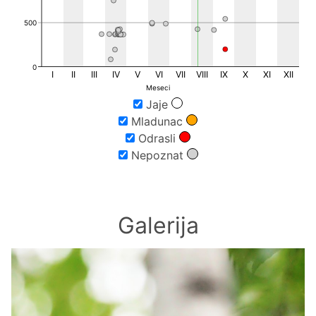
34TFN27
9
34TFN28
1
500
34TFN29
2
34TFN35
1
34TFN37
10
0
I
II
III
IV
V
VI
VII
VIII
IX
X
XI
XII
Meseci
Jaje
Mladunac
Odrasli
Nepoznat
Galerija