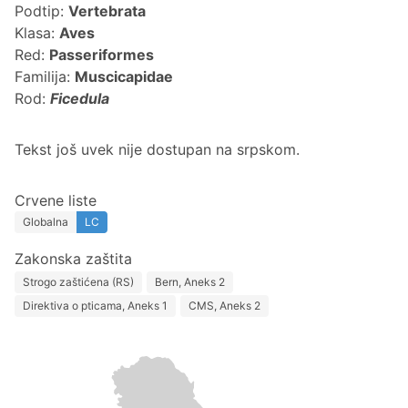
Podtip:
Vertebrata
Klasa:
Aves
Red:
Passeriformes
Familija:
Muscicapidae
Rod:
Ficedula
Tekst još uvek nije dostupan na srpskom.
Crvene liste
Globalna
LC
Zakonska zaštita
Strogo zaštićena (RS)
Bern, Aneks 2
Direktiva o pticama, Aneks 1
CMS, Aneks 2