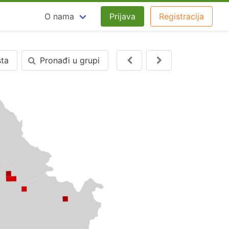
O nama
Prijava
Registracija
sta
Pronađi u grupi