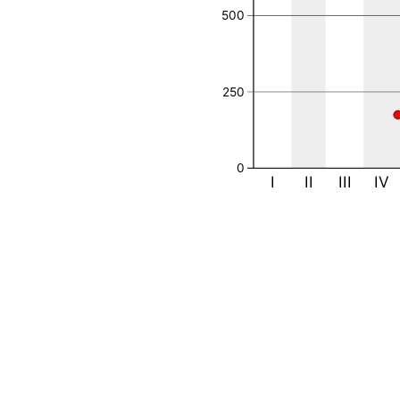
500
250
0
I
II
III
IV