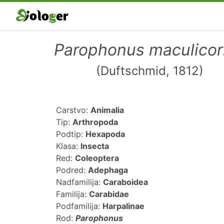
Parophonus maculicor
(Duftschmid, 1812)
Carstvo:
Animalia
Tip:
Arthropoda
Podtip:
Hexapoda
Klasa:
Insecta
Red:
Coleoptera
Podred:
Adephaga
Nadfamilija:
Caraboidea
Familija:
Carabidae
Podfamilija:
Harpalinae
Rod:
Parophonus