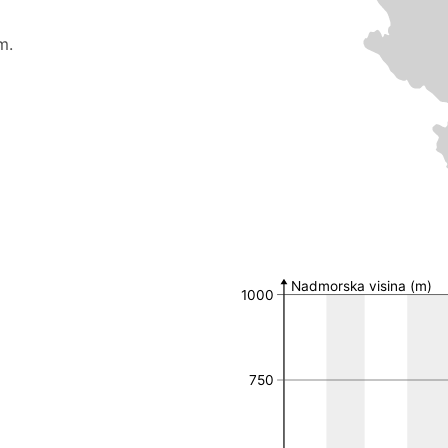
m.
Broj nalaza po MGRS 
MGRS 10k polje
Broj nalaza
Nadmorska visina (m)
1000
34TCQ79
1
34TCR99
1
34TDQ55
1
34TDQ56
1
750
34TDQ65
3
34TDQ83
1
34TEQ61
1