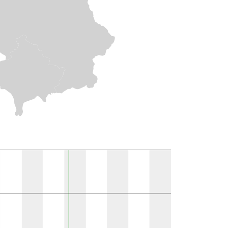
10k polju }}
Prisutno u literaturi
1
1
1
1