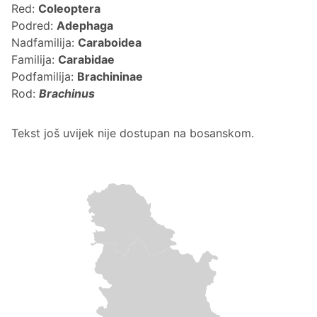
Red:
Coleoptera
Podred:
Adephaga
Nadfamilija:
Caraboidea
Familija:
Carabidae
Podfamilija:
Brachininae
Rod:
Brachinus
Tekst još uvijek nije dostupan na bosanskom.