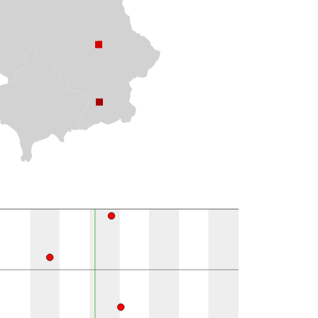
10k polju }}
Prisutno u literaturi
1
1
1
1