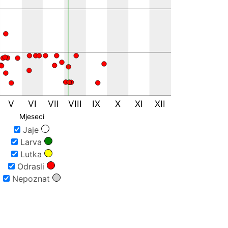
1
1
1
1
V
VI
VII
VIII
IX
X
XI
XII
1
Mjeseci
1
Jaje
1
Larva
1
Lutka
Odrasli
Nepoznat
1
1