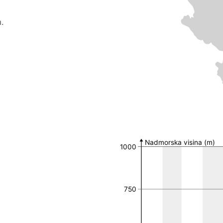
.
Broj nalaza po MGRS 
MGRS 10k polje
Broj nalaza
Nadmorska visina (m)
1000
34TCQ77
4
34TCQ87
1
34TCR82
1
34TDP18
1
750
34TDP68
1
34TDQ25
1
34TDQ34
1